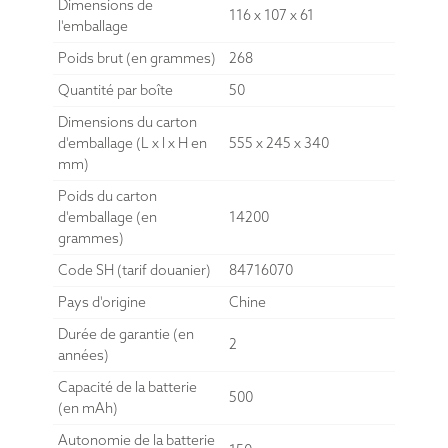
Dimensions de
116 x 107 x 61
l'emballage
Poids brut (en grammes)
268
Quantité par boîte
50
Dimensions du carton
d'emballage (L x l x H en
555 x 245 x 340
mm)
Poids du carton
d'emballage (en
14200
grammes)
Code SH (tarif douanier)
84716070
Pays d'origine
Chine
Durée de garantie (en
2
années)
Capacité de la batterie
500
(en mAh)
Autonomie de la batterie