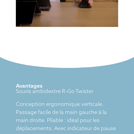
Avantages
Souris ambidextre R-Go Twister
Conception ergonomique verticale.
Passage facile de la main gauche à la
main droite. Pliable : idéal pour les
déplacements. Avec indicateur de pause