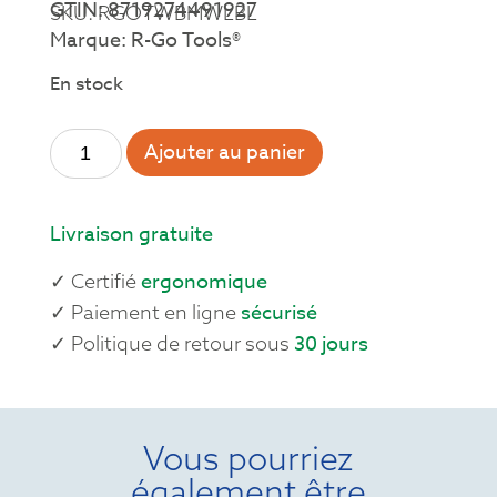
GTIN: 8719274491927
SKU: RGOTWBMWLBL
Marque: R-Go Tools®
En stock
Ajouter au panier
Livraison gratuite
ergonomique
✓ Certifié
sécurisé
✓ Paiement en ligne
30 jours
✓ Politique de retour sous
Vous pourriez
également être