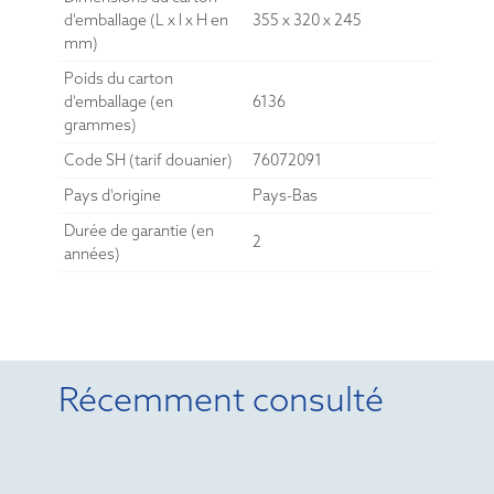
d'emballage (L x l x H en
355 x 320 x 245
mm)
Poids du carton
d'emballage (en
6136
grammes)
Code SH (tarif douanier)
76072091
Pays d'origine
Pays-Bas
Durée de garantie (en
2
années)
Récemment consulté