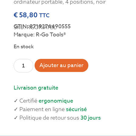
ordinateur portable, 4 positions, noir
€
58,80
TTC
GTIN: 8719274490555
SKU: RGORIATBL
Marque: R-Go Tools®
En stock
Ajouter au panier
Livraison gratuite
ergonomique
✓ Certifié
sécurisé
✓ Paiement en ligne
30 jours
✓ Politique de retour sous